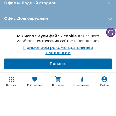
Офис м. Водный стадион
Офис Долгопрудный
Офис Санкт‑Петербург
Мы используем файлы cookie
для вашего
удобства пользования сайтом и повышения
качества рекомендаций.
Применяем рекомендательные
Оформление заказа
Продолжая использование сайта, вы даете
технологии
согласие на обработку персональных данных
Подробнее
Я согласен
Понятно
Отдел доставки
Покупателям
Каталог
Избранное
Корзина
Сравнение
Войти