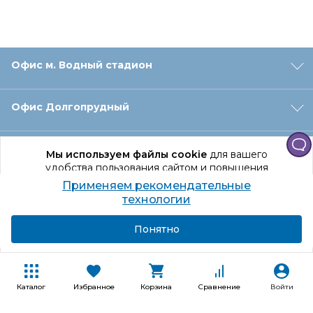
Офис м. Водный стадион
Офис Долгопрудный
Офис Санкт‑Петербург
Мы используем файлы cookie
для вашего
удобства пользования сайтом и повышения
качества рекомендаций.
Применяем рекомендательные
Оформление заказа
Продолжая использование сайта, вы даете
технологии
согласие на обработку персональных данных
Подробнее
Я согласен
Понятно
Отдел доставки
Покупателям
Каталог
Избранное
Корзина
Сравнение
Войти