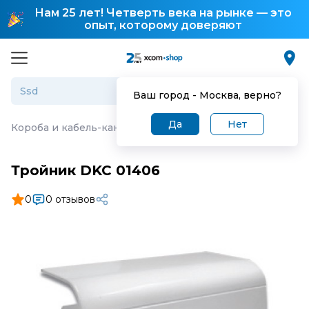
Нам 25 лет! Четверть века на рынке — это
опыт, которому доверяют
Ваш город -
Москва
, верно?
Да
Нет
Короба и кабель-каналы
·
Тройник DKC 01406
Тройник DKC 01406
0
0 отзывов