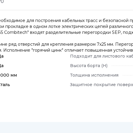
т
0
необходимое для построения кабельных трасс и безопасной 
ри прокладке в одном лотке электрических цепей различног
S5 Combitech" входят разделительные перегородки SEP, под
лине ряд отверстий для крепления размером 7х25 мм. Перего
м. Исполнение "горячий цинк" отличает повышенная устойчиво
Да
Подходит для листового ка
Да
Высота борта (H)
2000 мм
Толщина исполнения
Сталь
Защитное покрытие повер