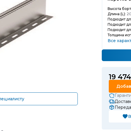
Высота борта
Длина (L):
20
Подходит дл
Подходит дл
Подходит дл
Толщина ис
Все харак
19 47
Добав
Гарант
пециалисту
Доставк
Передач
В