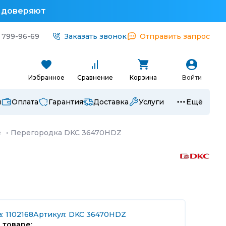
у доверяют
 799-96-69
Заказать звонок
Отправить запрос
Избранное
Сравнение
Корзина
Войти
ы
Оплата
Гарантия
Доставка
Услуги
Ещё
е
·
Перегородка DKC 36470HDZ
: 1102168
Артикул: DKC 36470HDZ
 товаре: