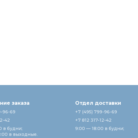
ие заказа
Отдел доставки
9-96-69
+7 (495) 799-96-69
12-42
+7 812 317-12-42
0 в будни;
9:00 — 18:00 в будни;
8:00 в выходные.