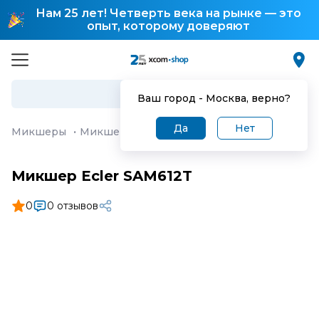
Нам 25 лет! Четверть века на рынке — это
опыт, которому доверяют
Ваш город -
Москва
, верно?
Да
Нет
Микшеры
·
Микшер Ecler SAM612T
Микшер Ecler SAM612T
0
0 отзывов