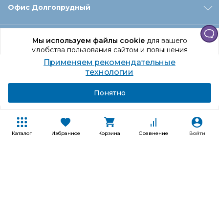
Офис Долгопрудный
Офис Санкт‑Петербург
Мы используем файлы cookie
для вашего
удобства пользования сайтом и повышения
качества рекомендаций.
Применяем рекомендательные
Оформление заказа
Продолжая использование сайта, вы даете
технологии
согласие на обработку персональных данных
Подробнее
Я согласен
Понятно
Отдел доставки
Покупателям
Каталог
Избранное
Корзина
Сравнение
Войти