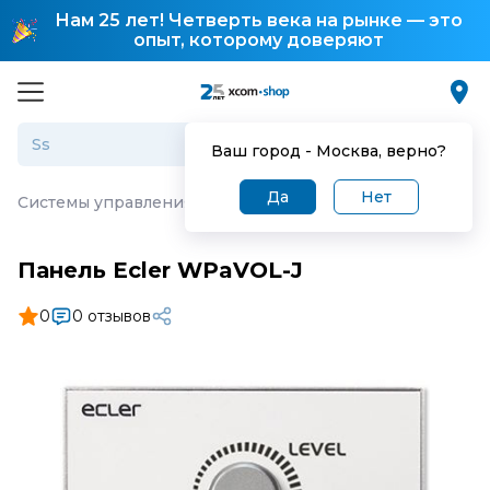
Нам 25 лет! Четверть века на рынке — это
опыт, которому доверяют
Ваш город -
Москва
, верно?
Да
Нет
Системы управления
·
Панель Ecler WPaVOL-J
Панель Ecler WPaVOL-J
0
0 отзывов