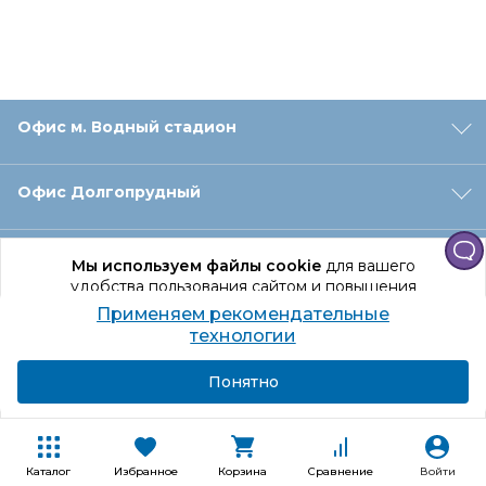
Офис м. Водный стадион
Офис Долгопрудный
Офис Санкт‑Петербург
Мы используем файлы cookie
для вашего
удобства пользования сайтом и повышения
качества рекомендаций.
Применяем рекомендательные
Оформление заказа
Продолжая использование сайта, вы даете
технологии
согласие на обработку персональных данных
Подробнее
Я согласен
Понятно
Отдел доставки
Покупателям
Каталог
Избранное
Корзина
Сравнение
Войти