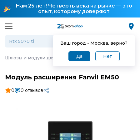
Нам 25 лет! Четверть века на рынке — это
опыт, которому доверяют
Ваш город -
Москва
, верно?
Да
Нет
Шлюзы и модули для IP-телефонии
·
Модуль расширени
Модуль расширения Fanvil EM50
0
0 отзывов