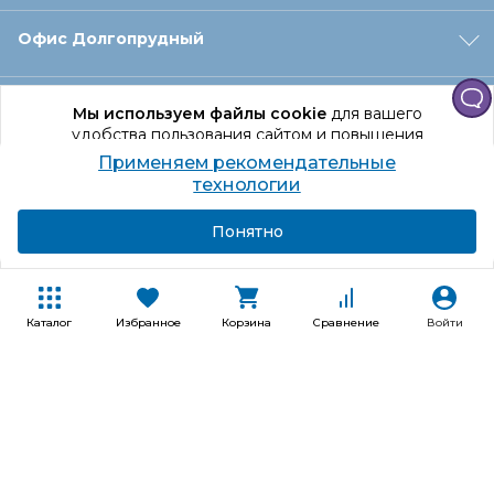
Офис Долгопрудный
Офис Санкт‑Петербург
Мы используем файлы cookie
для вашего
удобства пользования сайтом и повышения
качества рекомендаций.
Применяем рекомендательные
Оформление заказа
Продолжая использование сайта, вы даете
технологии
согласие на обработку персональных данных
Подробнее
Я согласен
Понятно
Отдел доставки
Покупателям
Каталог
Избранное
Корзина
Сравнение
Войти