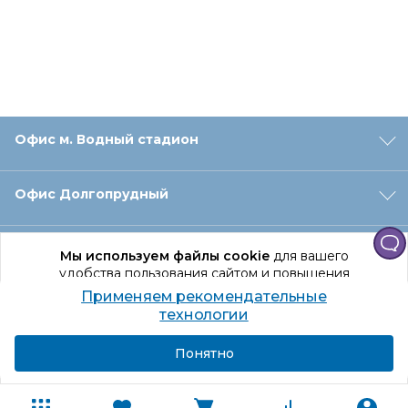
Офис м. Водный стадион
Офис Долгопрудный
Офис Санкт‑Петербург
Мы используем файлы cookie
для вашего
удобства пользования сайтом и повышения
качества рекомендаций.
Применяем рекомендательные
Оформление заказа
Продолжая использование сайта, вы даете
технологии
согласие на обработку персональных данных
Подробнее
Я согласен
Понятно
Отдел доставки