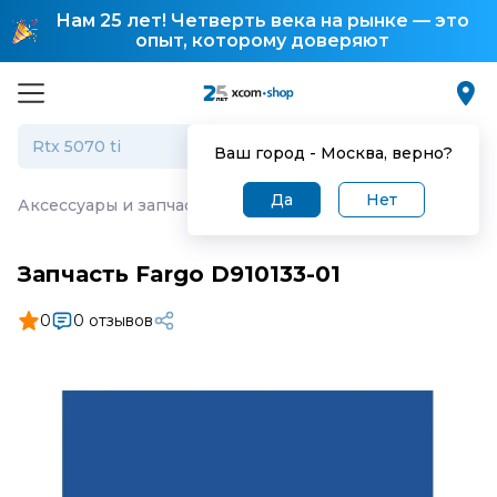
Нам 25 лет! Четверть века на рынке — это
опыт, которому доверяют
Ваш город -
Москва
, верно?
Да
Нет
Аксессуары и запчасти для торгового оборудования
·
З
Запчасть Fargo D910133-01
0
0 отзывов