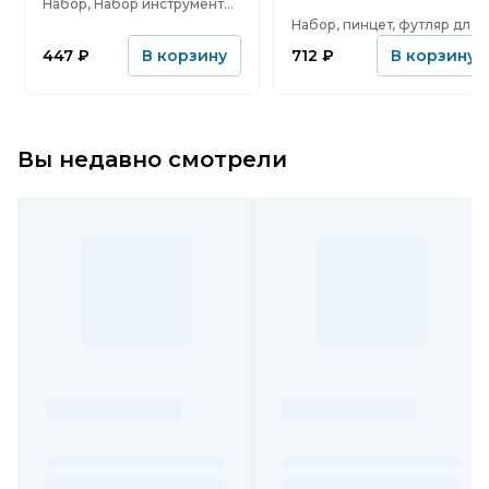
Набор, Набор инструментов для ремонта ПК, PHILLIPS (крестовая) : PH1.0, PH1.2, PH1.5, PH2.0, PH3.0, Tri-Wing (трехлистник) : 2.0, Pentalobe (шлиц для продукции Apple) : 0.8, 1.2, SLOT (шлицевая) : SL1.0, SL1.5, SL2.0, SL3.0, TORX (шестигранная звезда): T2, T3, T4, T5, T6, T7, T8, T9, T10, Tri-Wing (трехлистник) : Y0.6 для iPhone7, 7 plus, Apple Watch, Треугольный шлиц: 2.3
Набор, пинцет, футляр для хранения: пластиковый бокс., кусачки, удлинитель-насадка, 6 часовых отверток, Пассатижи, отвертка с 10 жалами, 4 сменных торцевых ключа 6, 8, 10, 12 мм
447
₽
712
₽
В корзину
В корзину
Вы недавно смотрели