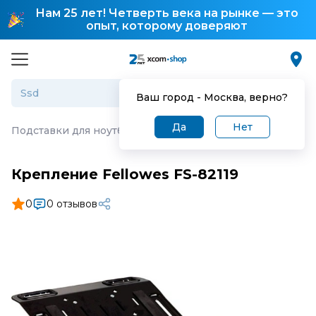
Нам 25 лет! Четверть века на рынке — это
опыт, которому доверяют
Ваш город -
Москва
, верно?
Да
Нет
Подставки для ноутбуков
·
Крепление Fellowes FS-8211
Крепление Fellowes FS-82119
0
0 отзывов