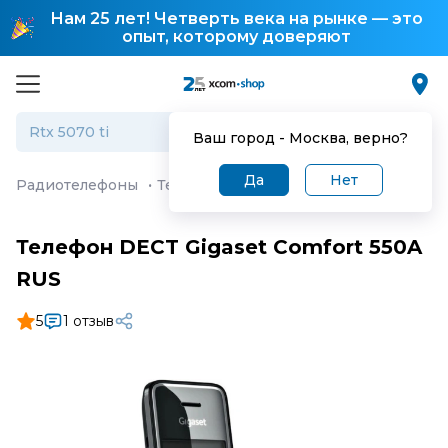
Нам 25 лет! Четверть века на рынке — это
опыт, которому доверяют
Ваш город -
Москва
, верно?
Да
Нет
Радиотелефоны
·
Телефон DECT Gigaset Comfort 550A R
Телефон DECT Gigaset Comfort 550A
RUS
5
1 отзыв