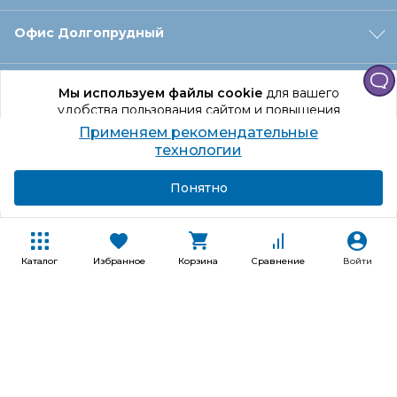
Офис Долгопрудный
Офис Санкт‑Петербург
Мы используем файлы cookie
для вашего
удобства пользования сайтом и повышения
качества рекомендаций.
Применяем рекомендательные
Оформление заказа
Продолжая использование сайта, вы даете
технологии
согласие на обработку персональных данных
Подробнее
Я согласен
Понятно
Отдел доставки
Покупателям
Каталог
Избранное
Корзина
Сравнение
Войти