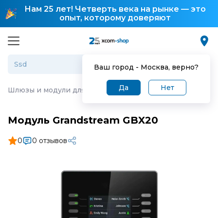
Нам 25 лет! Четверть века на рынке — это
опыт, которому доверяют
Ваш город -
Москва
, верно?
Да
Нет
Шлюзы и модули для IP-телефонии
·
Модуль Grandstre
Модуль Grandstream GBX20
0
0 отзывов