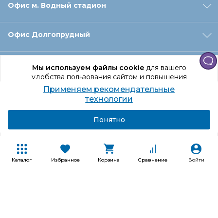
Офис м. Водный стадион
Офис Долгопрудный
Офис Санкт‑Петербург
Мы используем файлы cookie
для вашего
удобства пользования сайтом и повышения
качества рекомендаций.
Применяем рекомендательные
Оформление заказа
Продолжая использование сайта, вы даете
технологии
согласие на обработку персональных данных
Подробнее
Я согласен
Понятно
Отдел доставки
Покупателям
Каталог
Избранное
Корзина
Сравнение
Войти