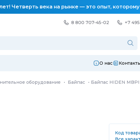
лет! Четверть века на рынке — это опыт, котором
8 800 707-45-02
+7 495
О нас
Контакт
нительное оборудование
·
Байпас
·
Байпас HIDEN MBPI
Код товара
Все харак