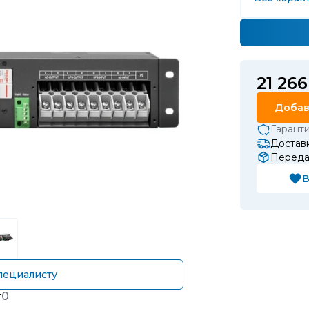
21 266
Добав
Гарант
Доставк
Передач
В
пециалисту
т
0