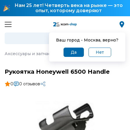
Нам 25 лет! Четверть века на рынке — это
опыт, которому доверяют
Ваш город -
Москва
, верно?
Да
Нет
Аксессуары и запчасти для торгового оборудования
·
Р
Рукоятка Honeywell 6500 Handle
0
0 отзывов