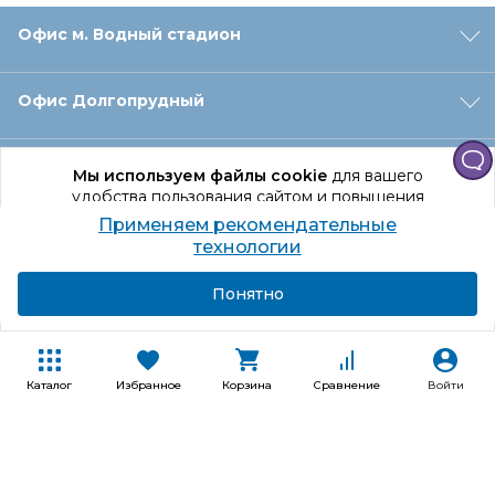
Офис м. Водный стадион
Офис Долгопрудный
Офис Санкт‑Петербург
Мы используем файлы cookie
для вашего
удобства пользования сайтом и повышения
качества рекомендаций.
Применяем рекомендательные
Оформление заказа
Продолжая использование сайта, вы даете
технологии
согласие на обработку персональных данных
Подробнее
Я согласен
Понятно
Отдел доставки
Покупателям
Каталог
Избранное
Корзина
Сравнение
Войти