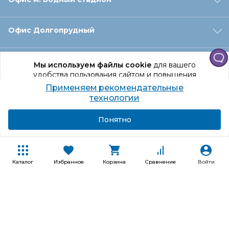
Офис Долгопрудный
Офис Санкт‑Петербург
Мы используем файлы cookie
для вашего
удобства пользования сайтом и повышения
качества рекомендаций.
Применяем рекомендательные
Оформление заказа
Продолжая использование сайта, вы даете
технологии
согласие на обработку персональных данных
Подробнее
Я согласен
Понятно
Отдел доставки
Покупателям
Каталог
Избранное
Корзина
Сравнение
Войти