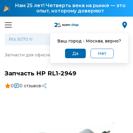
Нам 25 лет! Четверть века на рынке — это
опыт, которому доверяют
Ваш город -
Москва
, верно?
Да
Нет
Запчасти для офисной техники
·
Запчасть HP RL1-2949
Запчасть HP RL1-2949
0
0 отзывов