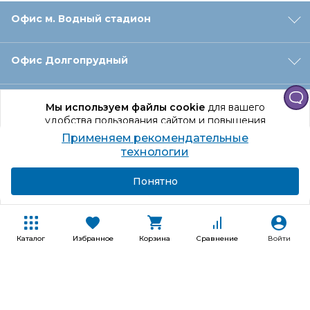
Офис м. Водный стадион
Офис Долгопрудный
Офис Санкт‑Петербург
Мы используем файлы cookie
для вашего
удобства пользования сайтом и повышения
качества рекомендаций.
Применяем рекомендательные
Оформление заказа
Продолжая использование сайта, вы даете
технологии
согласие на обработку персональных данных
Подробнее
Я согласен
Понятно
Отдел доставки
Покупателям
Каталог
Избранное
Корзина
Сравнение
Войти