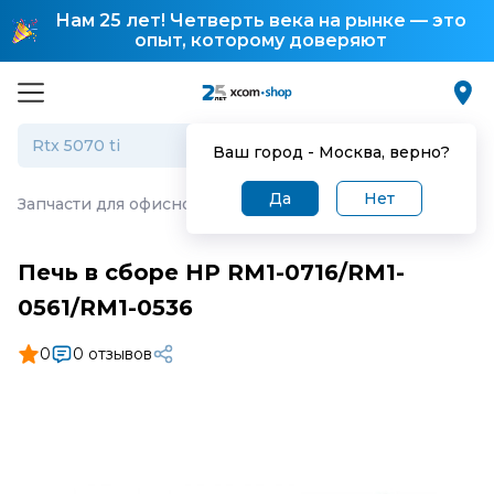
Нам 25 лет! Четверть века на рынке — это
опыт, которому доверяют
Ваш город -
Москва
, верно?
Да
Нет
Запчасти для офисной техники
·
Печь в сборе HP RM1-0
Печь в сборе HP RM1-0716/RM1-
0561/RM1-0536
0
0 отзывов