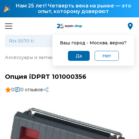
Нам 25 лет! Четверть века на рынке — это
опыт, которому доверяют
Ваш город -
Москва
, верно?
Да
Нет
Аксессуары и запчасти для торгового оборудования
·
О
Опция iDPRT 101000356
0
0 отзывов