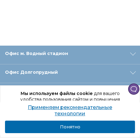
Офис м. Водный стадион
Офис Долгопрудный
Офис Санкт‑Петербург
Мы используем файлы cookie
для вашего
удобства пользования сайтом и повышения
качества рекомендаций.
Применяем рекомендательные
Оформление заказа
Продолжая использование сайта, вы даете
технологии
согласие на обработку персональных данных
Подробнее
Я согласен
Понятно
Отдел доставки