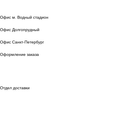
Офис м. Водный стадион
г. Москва, ул. Выборгская, 22 стр. 3
Офис Долгопрудный
г. Долгопрудный, Транспортный проезд, 6а
Офис Санкт‑Петербург
г. Санкт‑Петербург, ул. Магнитогорская, 30, лит. А
Оформление заказа
+7 (495) 799-96-69
+7 812 317-12-42
9:00 — 21:00 в будни;
с 10:00 — 18:00 в выходные.
Отдел доставки
+7 (495) 799-96-69
+7 812 317-12-42
9:00 — 18:00 в будни;
Покупателям
Контакты