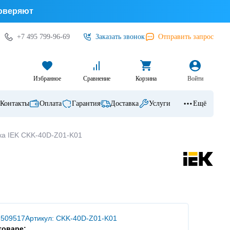
доверяют
+7 495 799-96-69
Заказать звонок
Отправить запрос
Избранное
Сравнение
Корзина
Войти
Контакты
Оплата
Гарантия
Доставка
Услуги
Ещё
ка IEK CKK-40D-Z01-K01
 509517
Артикул: CKK-40D-Z01-K01
товаре: