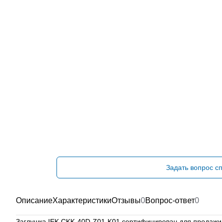
Задать вопрос с
Описание
Характеристики
Отзывы
0
Вопрос-ответ
0
Заглушка IEK CKK-40D-Z01-K01 сертифицирован для продажи 