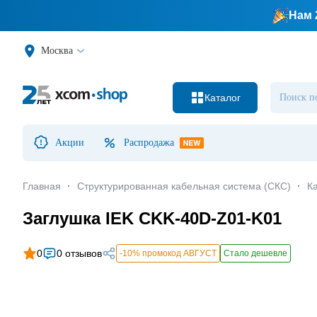
Нам 
Москва
Каталог
Акции
Распродажа
Главная
·
Структурированная кабельная система (СКС)
·
К
Заглушка IEK CKK-40D-Z01-K01
0
0 отзывов
-10% промокод АВГУСТ
Стало дешевле