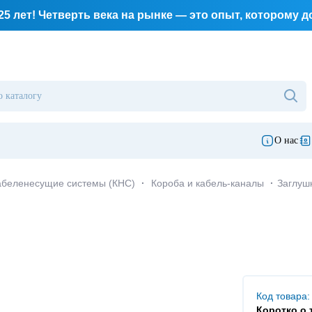
25 лет! Четверть века на рынке — это опыт, которому 
О нас
абеленесущие системы (КНС)
·
Короба и кабель-каналы
·
Заглуш
Код товара:
Коротко о 