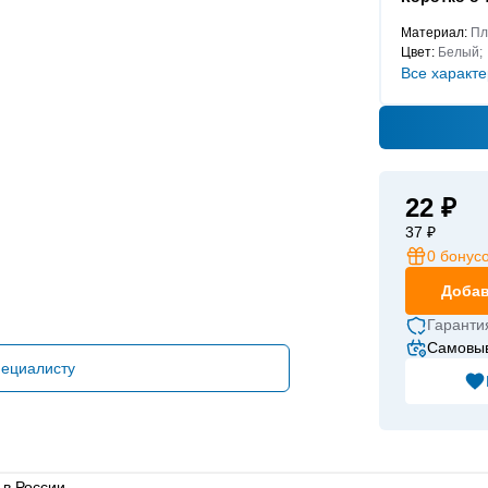
Материал:
Пл
Цвет:
Белый;
Все характе
22 ₽
37 ₽
0
бонус
Добав
Гаранти
Самовыв
пециалисту
в России.