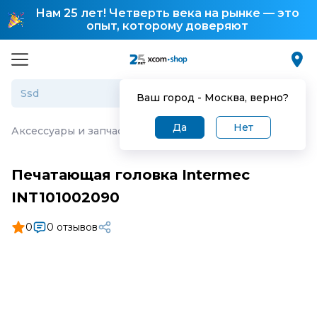
Нам 25 лет! Четверть века на рынке — это
опыт, которому доверяют
Ваш город -
Москва
, верно?
Да
Нет
Аксессуары и запчасти для торгового оборудования
·
П
Печатающая головка Intermec
INT101002090
0
0 отзывов