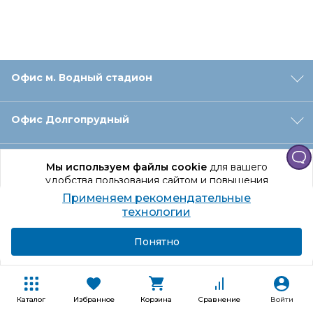
Офис м. Водный стадион
Офис Долгопрудный
Офис Санкт‑Петербург
Мы используем файлы cookie
для вашего
удобства пользования сайтом и повышения
качества рекомендаций.
Применяем рекомендательные
Оформление заказа
Продолжая использование сайта, вы даете
технологии
согласие на обработку персональных данных
Подробнее
Я согласен
Понятно
Отдел доставки
Покупателям
Каталог
Избранное
Корзина
Сравнение
Войти