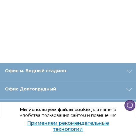
Офис м. Водный стадион
Офис Долгопрудный
Офис Санкт‑Петербург
Мы используем файлы cookie
для вашего
удобства пользования сайтом и повышения
качества рекомендаций.
Применяем рекомендательные
Оформление заказа
Продолжая использование сайта, вы даете
технологии
согласие на обработку персональных данных