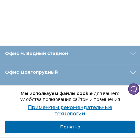
Офис м. Водный стадион
Офис Долгопрудный
Офис Санкт‑Петербург
Мы используем файлы cookie
для вашего
удобства пользования сайтом и повышения
качества рекомендаций.
Применяем рекомендательные
Оформление заказа
Продолжая использование сайта, вы даете
технологии
согласие на обработку персональных данных
Подробнее
Я согласен
Понятно
Отдел доставки