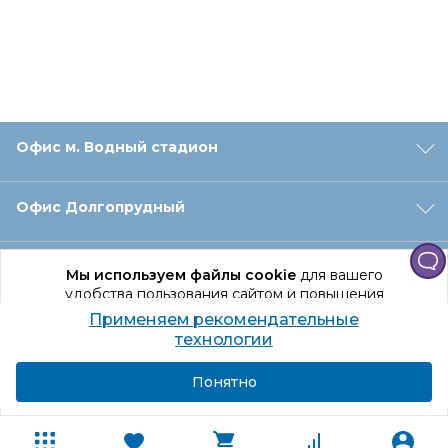
Офис м. Водный стадион
Офис Долгопрудный
Офис Санкт‑Петербург
Мы используем файлы cookie
для вашего
удобства пользования сайтом и повышения
качества рекомендаций.
Применяем рекомендательные
Оформление заказа
Продолжая использование сайта, вы даете
технологии
согласие на обработку персональных данных
Подробнее
Я согласен
Понятно
Отдел доставки
Покупателям