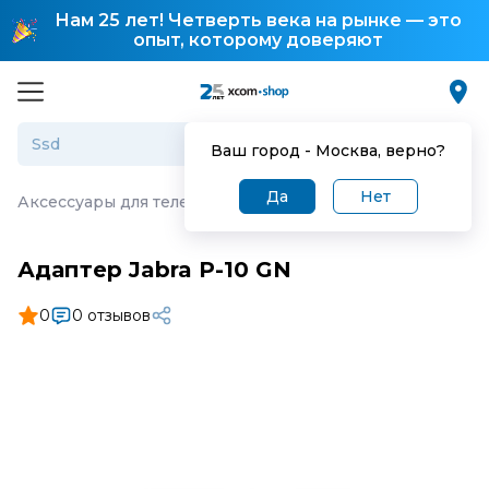
Нам 25 лет! Четверть века на рынке — это
опыт, которому доверяют
Ваш город -
Москва
, верно?
Да
Нет
Аксессуары для телефонии
·
Адаптер Jabra P-10 GN
Адаптер Jabra P-10 GN
0
0 отзывов