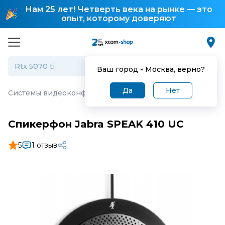
Нам 25 лет! Четверть века на рынке — это
опыт, которому доверяют
Ваш город -
Москва
, верно?
Да
Нет
Системы видеоконференцсвязи (ВКС)
·
Спикерфон Jabr
Спикерфон Jabra SPEAK 410 UC
5
1 отзыв