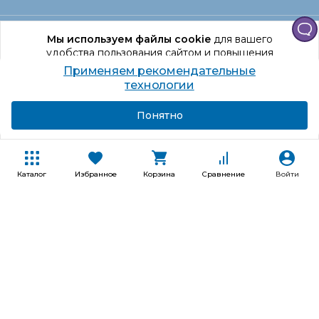
Офис Санкт‑Петербург
Мы используем файлы cookie
для вашего
удобства пользования сайтом и повышения
качества рекомендаций.
Применяем рекомендательные
Оформление заказа
Продолжая использование сайта, вы даете
технологии
согласие на обработку персональных данных
Подробнее
Я согласен
Понятно
Отдел доставки
Покупателям
Каталог
Избранное
Корзина
Сравнение
Войти