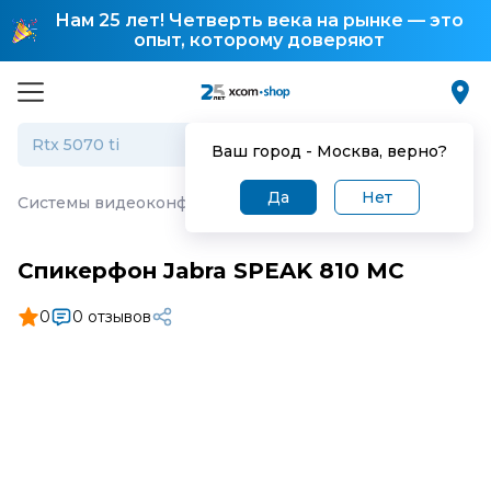
Нам 25 лет! Четверть века на рынке — это
опыт, которому доверяют
Ваш город -
Москва
, верно?
Да
Нет
Системы видеоконференцсвязи (ВКС)
·
Спикерфон Jabr
Спикерфон Jabra SPEAK 810 MC
0
0 отзывов