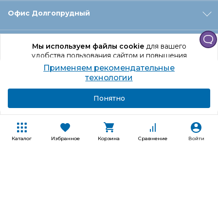
Офис Долгопрудный
Офис Санкт‑Петербург
Мы используем файлы cookie
для вашего
удобства пользования сайтом и повышения
качества рекомендаций.
Применяем рекомендательные
Оформление заказа
Продолжая использование сайта, вы даете
технологии
согласие на обработку персональных данных
Подробнее
Я согласен
Понятно
Отдел доставки
Покупателям
Каталог
Избранное
Корзина
Сравнение
Войти