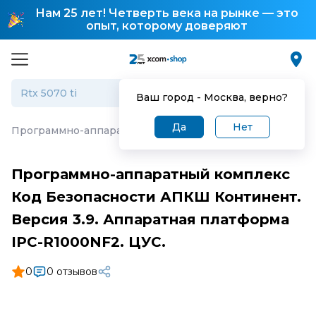
Нам 25 лет! Четверть века на рынке — это
опыт, которому доверяют
Ваш город -
Москва
, верно?
Да
Нет
Программно-аппаратный комплекс Код Безопасности АП
Программно-аппаратный комплекс
Код Безопасности АПКШ Континент.
Версия 3.9. Аппаратная платформа
IPC-R1000NF2. ЦУС.
0
0 отзывов