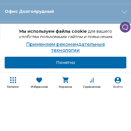
Офис Долгопрудный
Офис Санкт‑Петербург
Мы используем файлы cookie
для вашего
удобства пользования сайтом и повышения
качества рекомендаций.
Применяем рекомендательные
Оформление заказа
Продолжая использование сайта, вы даете
технологии
согласие на обработку персональных данных
Подробнее
Я согласен
Понятно
Отдел доставки
Покупателям
Каталог
Избранное
Корзина
Сравнение
Войти