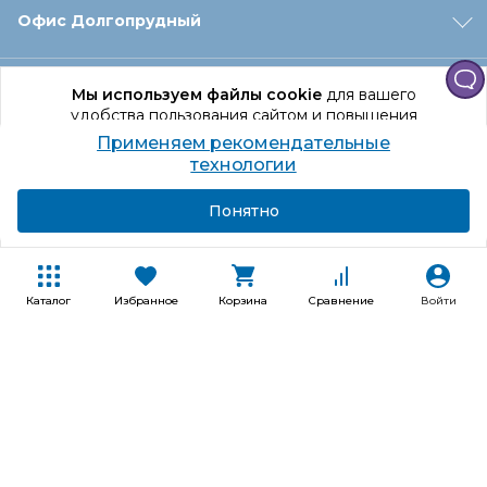
Офис Долгопрудный
Офис Санкт‑Петербург
Мы используем файлы cookie
для вашего
удобства пользования сайтом и повышения
качества рекомендаций.
Применяем рекомендательные
Оформление заказа
Продолжая использование сайта, вы даете
технологии
согласие на обработку персональных данных
Подробнее
Я согласен
Понятно
Отдел доставки
Покупателям
Каталог
Избранное
Корзина
Сравнение
Войти