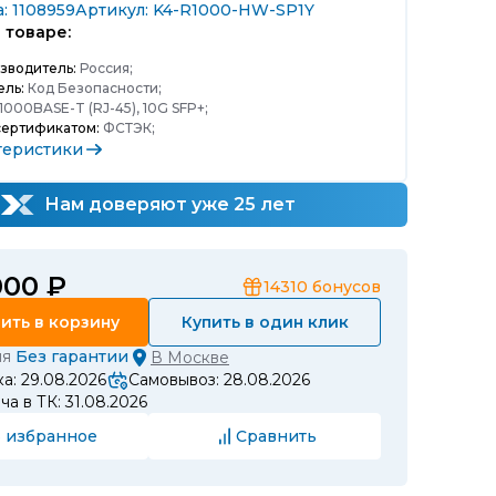
: 1108959
Артикул: K4-R1000-HW-SP1Y
 товаре:
зводитель:
Россия;
ель:
Код Безопасности;
1000BASE-T (RJ-45), 10G SFP+;
сертификатом:
ФСТЭК;
теристики
Нам доверяют уже 25 лет
000 ₽
14310
бонусов
ить в корзину
Купить в один клик
ия
Без гарантии
В
Москве
а: 29.08.2026
Самовывоз: 28.08.2026
а в ТК: 31.08.2026
 избранное
Сравнить