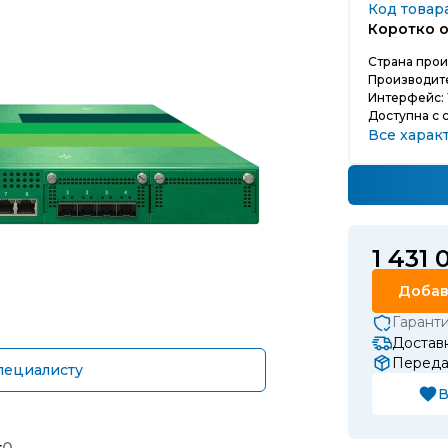
Код товара
Коротко о
Страна прои
Производит
Интерфейс:
Доступна с 
Все харак
1 431 
Добав
Гарант
Доставк
Передач
пециалисту
В