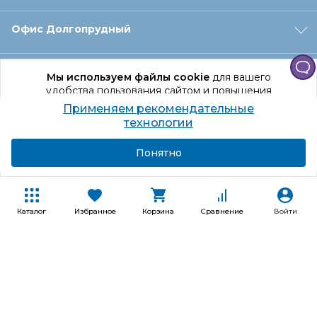
Офис Долгопрудный
Офис Санкт‑Петербург
Мы используем файлы cookie
для вашего
удобства пользования сайтом и повышения
качества рекомендаций.
Применяем рекомендательные
Оформление заказа
Продолжая использование сайта, вы даете
технологии
согласие на обработку персональных данных
Подробнее
Я согласен
Понятно
Отдел доставки
Покупателям
Каталог
Избранное
Корзина
Сравнение
Войти