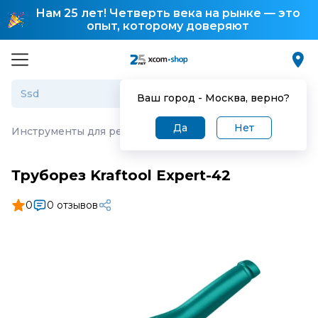
Нам 25 лет! Четверть века на рынке — это
опыт, которому доверяют
Ваш город -
Москва
, верно?
Да
Нет
Инструменты для резки кабельных каналов и труб
·
Тру
Труборез Kraftool Expert-42
0
0 отзывов