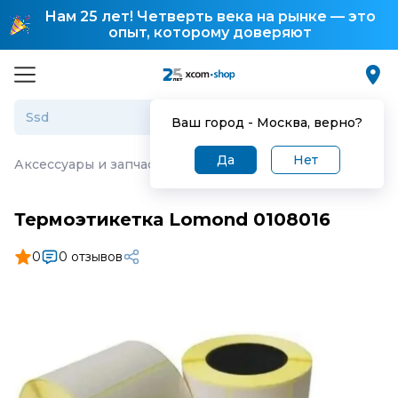
Нам 25 лет! Четверть века на рынке — это
опыт, которому доверяют
Ваш город -
Москва
, верно?
Да
Нет
Аксессуары и запчасти для торгового оборудования
·
Т
Термоэтикетка Lomond 0108016
0
0 отзывов