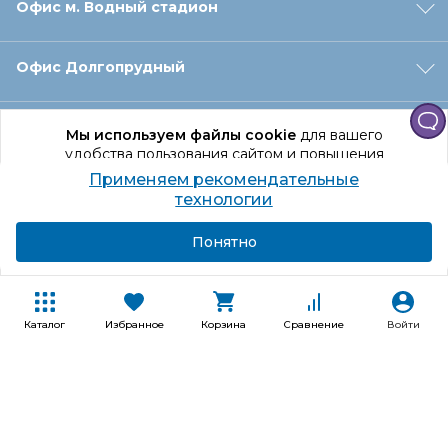
Офис м. Водный стадион
Офис Долгопрудный
Офис Санкт‑Петербург
Мы используем файлы cookie
для вашего
удобства пользования сайтом и повышения
качества рекомендаций.
Применяем рекомендательные
Оформление заказа
Продолжая использование сайта, вы даете
технологии
согласие на обработку персональных данных
Подробнее
Я согласен
Понятно
Отдел доставки
Покупателям
Каталог
Избранное
Корзина
Сравнение
Войти