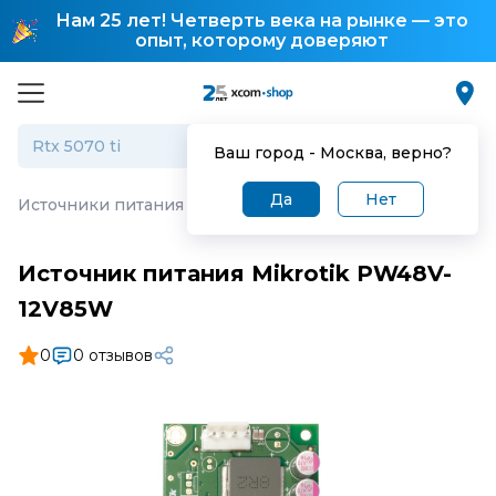
Нам 25 лет! Четверть века на рынке — это
опыт, которому доверяют
Ваш город -
Москва
, верно?
Да
Нет
Источники питания для коммутаторов
·
Источник питан
Источник питания Mikrotik PW48V-
12V85W
0
0 отзывов