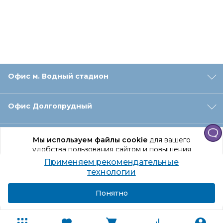
Офис м. Водный стадион
Офис Долгопрудный
Офис Санкт‑Петербург
Мы используем файлы cookie
для вашего
удобства пользования сайтом и повышения
качества рекомендаций.
Применяем рекомендательные
Оформление заказа
Продолжая использование сайта, вы даете
технологии
согласие на обработку персональных данных
Подробнее
Я согласен
Понятно
Отдел доставки