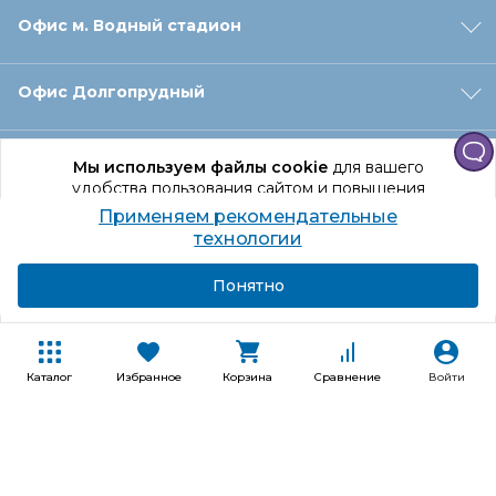
Офис м. Водный стадион
Офис Долгопрудный
Офис Санкт‑Петербург
Мы используем файлы cookie
для вашего
удобства пользования сайтом и повышения
качества рекомендаций.
Применяем рекомендательные
Оформление заказа
Продолжая использование сайта, вы даете
технологии
согласие на обработку персональных данных
Подробнее
Я согласен
Понятно
Отдел доставки
Покупателям
Каталог
Избранное
Корзина
Сравнение
Войти