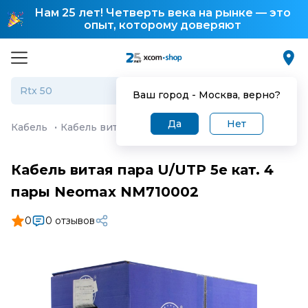
Нам 25 лет! Четверть века на рынке — это
опыт, которому доверяют
Ваш город -
Москва
, верно?
Да
Нет
Кабель
·
Кабель витая пара U/UTP 5e кат. 4 пары Neom
Кабель витая пара U/UTP 5e кат. 4
пары Neomax NM710002
0
0 отзывов