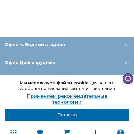
Офис м. Водный стадион
Офис Долгопрудный
Офис Санкт‑Петербург
Мы используем файлы cookie
для вашего
удобства пользования сайтом и повышения
качества рекомендаций.
Применяем рекомендательные
Оформление заказа
Продолжая использование сайта, вы даете
технологии
согласие на обработку персональных данных
Подробнее
Я согласен
Понятно
Отдел доставки