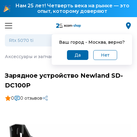
Нам 25 лет! Четверть века на рынке — это
опыт, которому доверяют
Ваш город -
Москва
, верно?
Да
Нет
Аксессуары и запчасти для торгового оборудования
·
З
Зарядное устройство Newland SD-
DC100P
0
0 отзывов