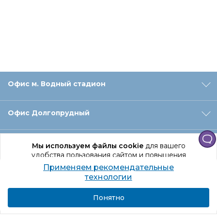
Офис м. Водный стадион
Офис Долгопрудный
Офис Санкт‑Петербург
Мы используем файлы cookie
для вашего
удобства пользования сайтом и повышения
качества рекомендаций.
Применяем рекомендательные
Оформление заказа
Продолжая использование сайта, вы даете
технологии
согласие на обработку персональных данных
Подробнее
Я согласен
Понятно
Отдел доставки