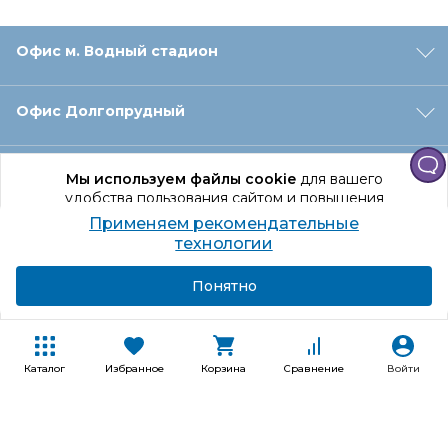
Офис м. Водный стадион
Офис Долгопрудный
Офис Санкт‑Петербург
Мы используем файлы cookie
для вашего
удобства пользования сайтом и повышения
качества рекомендаций.
Применяем рекомендательные
Оформление заказа
Продолжая использование сайта, вы даете
технологии
согласие на обработку персональных данных
Подробнее
Я согласен
Понятно
Отдел доставки
Покупателям
Каталог
Избранное
Корзина
Сравнение
Войти