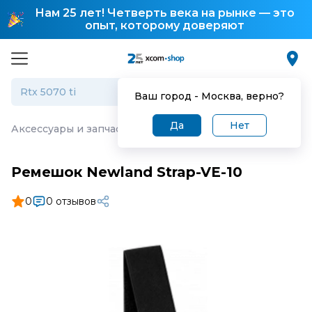
Нам 25 лет! Четверть века на рынке — это
опыт, которому доверяют
Ваш город -
Москва
, верно?
Да
Нет
Аксессуары и запчасти для торгового оборудования
·
Р
Ремешок Newland Strap-VE-10
0
0 отзывов