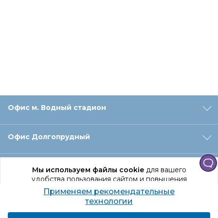
Офис м. Водный стадион
Офис Долгопрудный
Офис Санкт‑Петербург
Мы используем файлы cookie
для вашего
удобства пользования сайтом и повышения
качества рекомендаций.
Применяем рекомендательные
Оформление заказа
Продолжая использование сайта, вы даете
технологии
согласие на обработку персональных данных