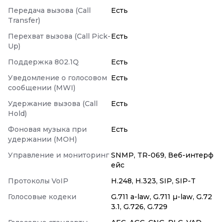
Передача вызова (Call
Есть
Transfer)
Перехват вызова (Call Pick-
Есть
Up)
Поддержка 802.1Q
Есть
Уведомление о голосовом
Есть
сообщении (MWI)
Удержание вызова (Call
Есть
Hold)
Фоновая музыка при
Есть
удержании (MOH)
Управление и мониторинг
SNMP, TR-069, Веб-интерф
ейс
Протоколы VoIP
H.248, H.323, SIP, SIP-T
Голосовые кодеки
G.711 a-law, G.711 µ-law, G.72
3.1, G.726, G.729