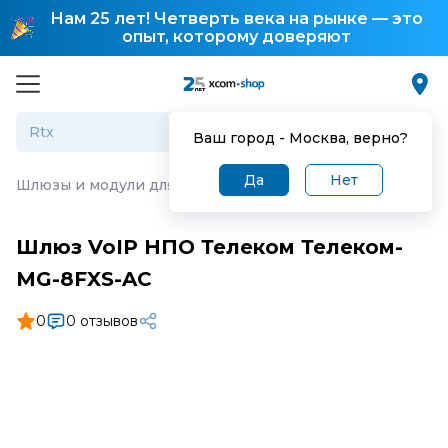
Нам 25 лет! Четверть века на рынке — это
опыт, которому доверяют
Ваш город -
Москва
, верно?
Да
Нет
Шлюзы и модули для IP-телефонии
·
Шлюз VoIP НПО Те
Шлюз VoIP НПО Телеком Телеком-
MG-8FXS-AC
0
0 отзывов