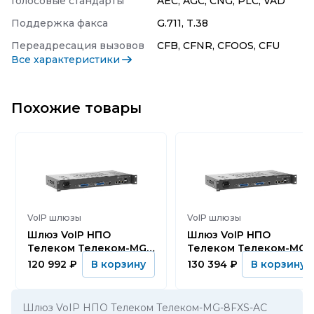
Голосовые стандарты
AEC, AGC, CNG, PLC, VAD
Поддержка факса
G.711, T.38
Переадресация вызовов
CFB, CFNR, CFOOS, CFU
Все характеристики
Похожие товары
VoIP шлюзы
VoIP шлюзы
Шлюз VoIP НПО
Шлюз VoIP НПО
Телеком Телеком-MG-
Телеком Телеком-MG-
24FXS-AC
32FXS-AC
120 992
₽
130 394
₽
В корзину
В корзину
Шлюз VoIP НПО Телеком Телеком-MG-8FXS-AC