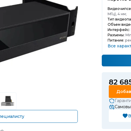
Видеочипсе
МГц), 4 нм;
Тип видеопа
Объем виде
Интерфейс:
Разъемы:
Min
Питание:
рек
Все харак
82 68
Добав
Гарант
Самовы
В
пециалисту