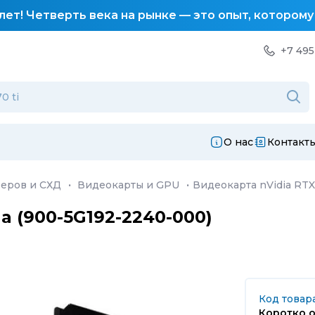
лет! Четверть века на рынке — это опыт, котором
+7 495
О нас
Контакт
еров и СХД
·
Видеокарты и GPU
·
Видеокарта nVidia RTX
a (900-5G192-2240-000)
Код товара
Коротко о