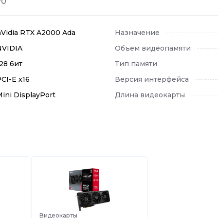
т
0
nVidia RTX A2000 Ada
Назначение
NVIDIA
Объем видеопамяти
28 бит
Тип памяти
CI-E x16
Версия интерфейса
ini DisplayPort
Длина видеокарты
Видеокарты