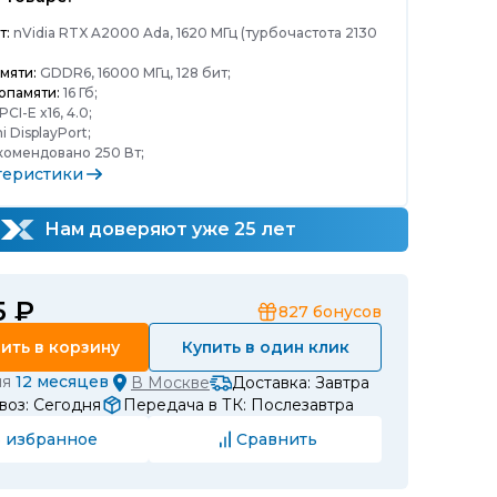
т:
nVidia RTX A2000 Ada, 1620 МГц (турбочастота 2130
мяти:
GDDR6, 16000 МГц, 128 бит;
опамяти:
16 Гб;
PCI-E x16, 4.0;
i DisplayPort;
омендовано 250 Вт;
теристики
Нам доверяют уже 25 лет
5 ₽
827
бонусов
ить в корзину
Купить в один клик
ия
12 месяцев
В
Москве
Доставка: Завтра
воз: Сегодня
Передача в ТК: Послезавтра
 избранное
Сравнить