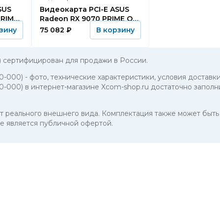
Видеокарта PCI-E ASUS
PRIME
Radeon RX 9070 PRIME OC
-O16G
(PRIME-RX9070-O16G)
75 082
₽
зину
В корзину
) сертифицирован для продажи в России.
40-000)
- фото, технические характеристики, условия доставки
0-000) в интернет-магазине Xcom-shop.ru достаточно заполн
 от реального внешнего вида. Комплектация также может бы
е является публичной офертой.