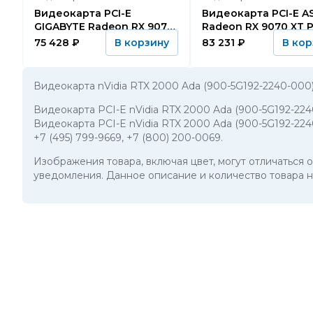
Видеокарта PCI-E
Видеокарта PCI-E ASUS
GIGABYTE Radeon RX 9070
Radeon RX 9070 XT 
GAMING OC (GV-
OC (PRIME-RX9070XT
75 428
₽
83 231
₽
В корзину
В кор
R9070GAMING OC-16GD)
)
Видеокарта nVidia RTX 2000 Ada (900-5G192-2240-000
Видеокарта PCI-E nVidia RTX 2000 Ada (900-5G192-22
Видеокарта PCI-E nVidia RTX 2000 Ada (900-5G192-224
+7 (495) 799-9669
,
+7 (800) 200-0069
.
Изображения товара, включая цвет, могут отличаться
уведомления. Данное описание и количество товара н