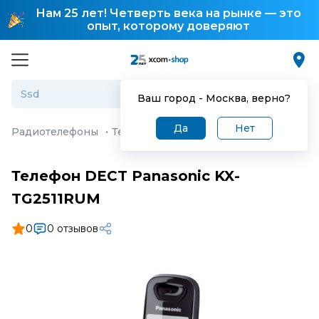
Нам 25 лет! Четверть века на рынке — это
опыт, которому доверяют
Ваш город -
Москва
, верно?
Да
Нет
Радиотелефоны
·
Телефон DECT Panasonic KX-TG2511R
Телефон DECT Panasonic KX-
TG2511RUM
0
0 отзывов