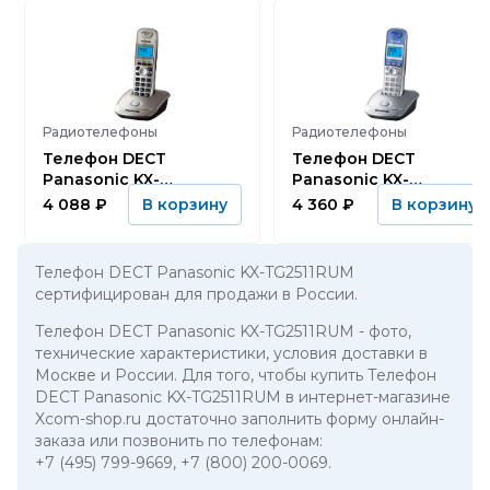
Радиотелефоны
Радиотелефоны
Телефон DECT
Телефон DECT
Panasonic KX-
Panasonic KX-
TG2511RUN
TG2511RUS
4 088
₽
4 360
₽
В корзину
В корзину
Телефон DECT Panasonic KX-TG2511RUM
сертифицирован для продажи в России.
Телефон DECT Panasonic KX-TG2511RUM
- фото,
технические характеристики, условия доставки в
Москве и России. Для того, чтобы купить Телефон
DECT Panasonic KX-TG2511RUM в интернет-магазине
Xcom-shop.ru достаточно заполнить форму онлайн-
заказа или позвонить по телефонам:
+7 (495) 799-9669
,
+7 (800) 200-0069
.