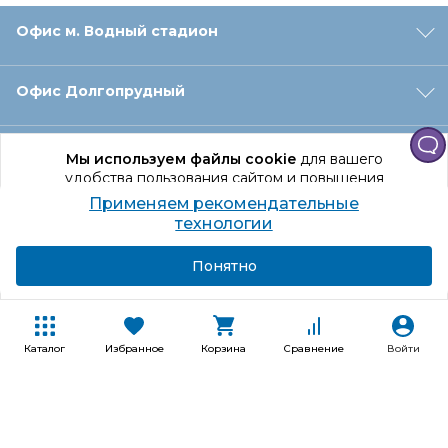
Офис м. Водный стадион
Офис Долгопрудный
Офис Санкт‑Петербург
Мы используем файлы cookie
для вашего
удобства пользования сайтом и повышения
качества рекомендаций.
Применяем рекомендательные
Оформление заказа
Продолжая использование сайта, вы даете
технологии
согласие на обработку персональных данных
Подробнее
Я согласен
Понятно
Отдел доставки
Покупателям
Каталог
Избранное
Корзина
Сравнение
Войти