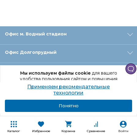
Офис м. Водный стадион
Офис Долгопрудный
Офис Санкт‑Петербург
Мы используем файлы cookie
для вашего
удобства пользования сайтом и повышения
качества рекомендаций.
Применяем рекомендательные
Оформление заказа
Продолжая использование сайта, вы даете
технологии
согласие на обработку персональных данных
Подробнее
Я согласен
Понятно
Отдел доставки
Покупателям
Каталог
Избранное
Корзина
Сравнение
Войти