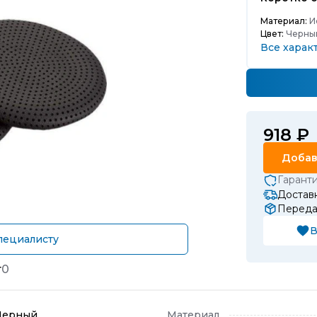
Материал:
И
Цвет:
Черны
Все харак
918 ₽
Добав
Гарант
Доставк
Передач
В
пециалисту
т
0
Черный
Материал