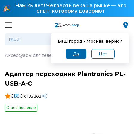
Нам 25 лет! Четверть века на рынке — это
опыт, которому доверяют
Ваш город -
Москва
, верно?
Да
Нет
Аксессуары для телефонии
·
Адаптер переходник Plant
Адаптер переходник Plantronics PL-
USB-A-C
0
0 отзывов
Стало дешевле