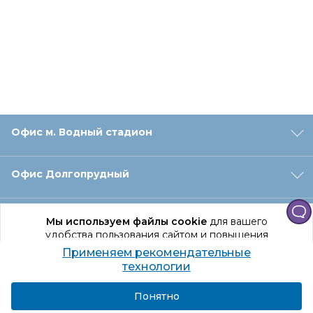
Офис м. Водный стадион
Офис Долгопрудный
Офис Санкт‑Петербург
Мы используем файлы cookie
для вашего
удобства пользования сайтом и повышения
качества рекомендаций.
Применяем рекомендательные
Оформление заказа
Продолжая использование сайта, вы даете
технологии
согласие на обработку персональных данных
Подробнее
Я согласен
Понятно
Отдел доставки