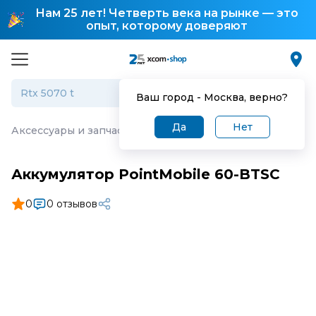
Нам 25 лет! Четверть века на рынке — это
опыт, которому доверяют
Ваш город -
Москва
, верно?
Да
Нет
Аксессуары и запчасти для торгового оборудования
·
А
Аккумулятор PointMobile 60-BTSC
0
0 отзывов