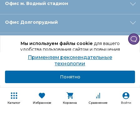
Офис м. Водный стадион
Офис Долгопрудный
Офис Санкт‑Петербург
Мы используем файлы cookie
для вашего
удобства пользования сайтом и повышения
качества рекомендаций.
Применяем рекомендательные
Оформление заказа
Продолжая использование сайта, вы даете
технологии
согласие на обработку персональных данных
Подробнее
Я согласен
Понятно
Отдел доставки
Покупателям
Каталог
Избранное
Корзина
Сравнение
Войти