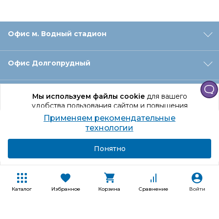
Офис м. Водный стадион
Офис Долгопрудный
Офис Санкт‑Петербург
Мы используем файлы cookie
для вашего
удобства пользования сайтом и повышения
качества рекомендаций.
Применяем рекомендательные
Оформление заказа
Продолжая использование сайта, вы даете
технологии
согласие на обработку персональных данных
Подробнее
Я согласен
Понятно
Отдел доставки
Покупателям
Каталог
Избранное
Корзина
Сравнение
Войти