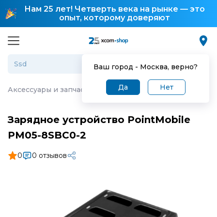
Нам 25 лет! Четверть века на рынке — это
опыт, которому доверяют
Ваш город -
Москва
, верно?
Да
Нет
Аксессуары и запчасти для торгового оборудования
·
З
Зарядное устройство PointMobile
PM05-8SBC0-2
0
0 отзывов