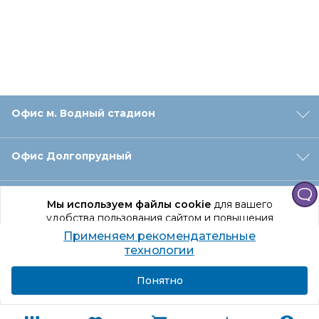
Офис м. Водный стадион
Офис Долгопрудный
Офис Санкт‑Петербург
Мы используем файлы cookie
для вашего
удобства пользования сайтом и повышения
качества рекомендаций.
Применяем рекомендательные
Оформление заказа
Продолжая использование сайта, вы даете
технологии
согласие на обработку персональных данных
Подробнее
Я согласен
Понятно
Отдел доставки