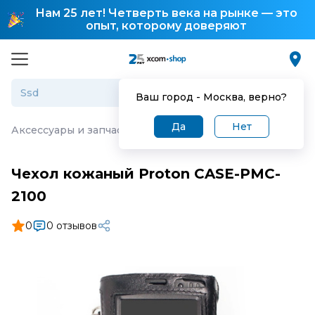
Нам 25 лет! Четверть века на рынке — это
опыт, которому доверяют
Ваш город -
Москва
, верно?
Да
Нет
Аксессуары и запчасти для торгового оборудования
·
Ч
Чехол кожаный Proton CASE-PMC-
2100
0
0 отзывов