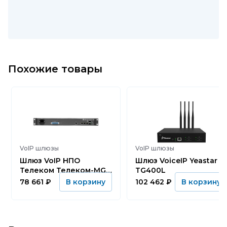
Похожие товары
VoIP шлюзы
VoIP шлюзы
Шлюз VoIP НПО
Шлюз VoiceIP Yeastar
Телеком Телеком-MG-
TG400L
16FXS-DC
78 661
₽
102 462
₽
В корзину
В корзину