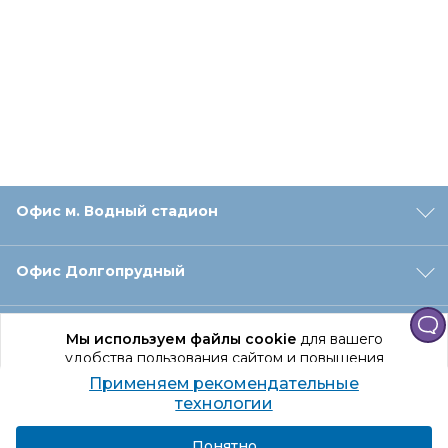
Офис м. Водный стадион
Офис Долгопрудный
Офис Санкт‑Петербург
Мы используем файлы cookie
для вашего
удобства пользования сайтом и повышения
качества рекомендаций.
Применяем рекомендательные
Оформление заказа
Продолжая использование сайта, вы даете
технологии
согласие на обработку персональных данных
Подробнее
Я согласен
Понятно