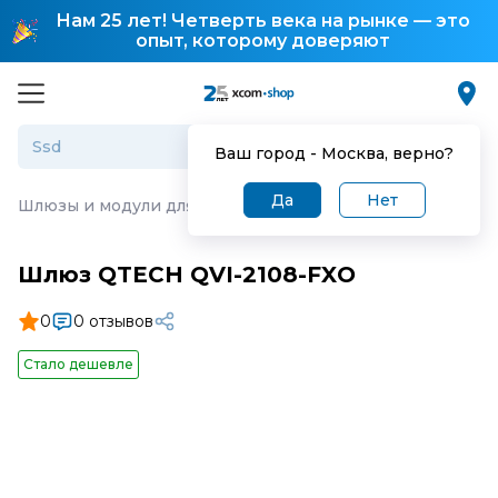
Нам 25 лет! Четверть века на рынке — это
опыт, которому доверяют
Ваш город -
Москва
, верно?
Да
Нет
Шлюзы и модули для IP-телефонии
·
Шлюз QTECH QVI-
Шлюз QTECH QVI-2108-FXO
0
0 отзывов
Стало дешевле