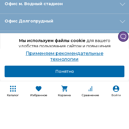
Офис м. Водный стадион
Офис Долгопрудный
Офис Санкт‑Петербург
Мы используем файлы cookie
для вашего
удобства пользования сайтом и повышения
качества рекомендаций.
Применяем рекомендательные
Оформление заказа
Продолжая использование сайта, вы даете
технологии
согласие на обработку персональных данных
Подробнее
Я согласен
Понятно
Отдел доставки
Покупателям
Каталог
Избранное
Корзина
Сравнение
Войти