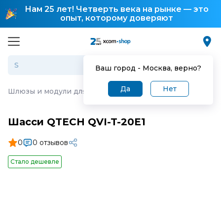
Нам 25 лет! Четверть века на рынке — это
опыт, которому доверяют
Ваш город -
Москва
, верно?
Да
Нет
Шлюзы и модули для IP-телефонии
·
Шасси QTECH QVI-
Шасси QTECH QVI-T-20E1
0
0 отзывов
Стало дешевле