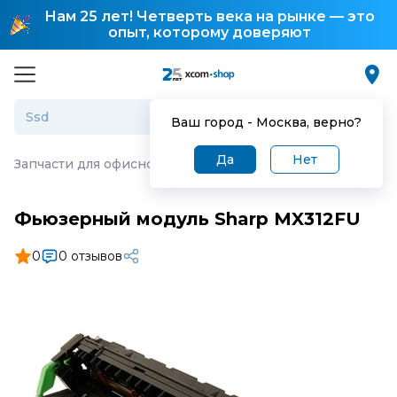
Нам 25 лет! Четверть века на рынке — это
опыт, которому доверяют
Ваш город -
Москва
, верно?
Да
Нет
Запчасти для офисной техники
·
Фьюзерный модуль Sh
Фьюзерный модуль Sharp MX312FU
0
0 отзывов