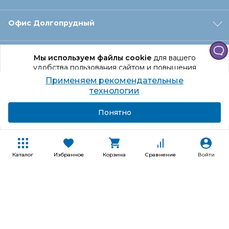
Офис Долгопрудный
Офис Санкт‑Петербург
Мы используем файлы cookie
для вашего
удобства пользования сайтом и повышения
качества рекомендаций.
Применяем рекомендательные
Оформление заказа
Продолжая использование сайта, вы даете
технологии
согласие на обработку персональных данных
Подробнее
Я согласен
Понятно
Отдел доставки
Покупателям
Каталог
Избранное
Корзина
Сравнение
Войти