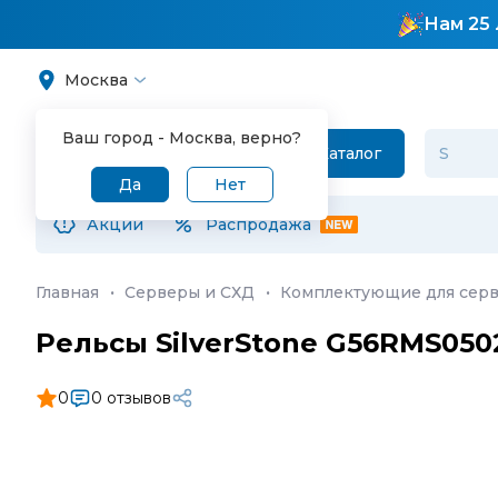
Нам 25 
Москва
Ваш город -
Москва
, верно?
Каталог
Да
Нет
Акции
Распродажа
Главная
·
Серверы и СХД
·
Комплектующие для серв
Рельсы SilverStone G56RMS050
0
0 отзывов