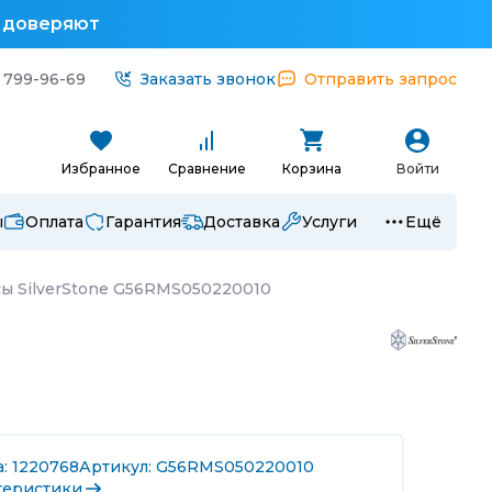
у доверяют
 799-96-69
Заказать звонок
Отправить запрос
Избранное
Сравнение
Корзина
Войти
ы
Оплата
Гарантия
Доставка
Услуги
Ещё
ы SilverStone G56RMS050220010
: 1220768
Артикул: G56RMS050220010
теристики