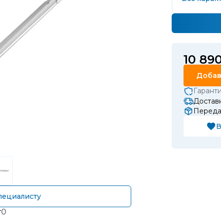
10 89
Добав
Гарант
Доставк
Передач
В
пециалисту
т
0