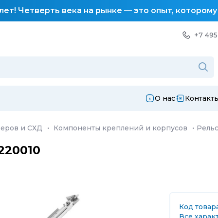
лет! Четверть века на рынке — это опыт, котором
+7 495
О нас
Контакт
еров и СХД
·
Компоненты креплений и корпусов
·
Рельс
220010
Код товара
Все харак