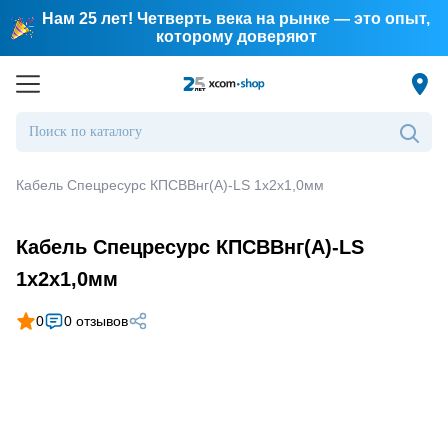
Нам 25 лет! Четверть века на рынке — это опыт,
которому доверяют
Кабель Спецресурс КПСВВнг(А)-LS 1х2х1,0мм
Кабель Спецресурс КПСВВнг(А)-LS
1х2х1,0мм
0
0 отзывов