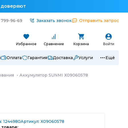
у доверяют
 799-96-69
Заказать звонок
Отправить запрос
Избранное
Сравнение
Корзина
Войти
ы
Оплата
Гарантия
Доставка
Услуги
Ещё
ования
·
Аккумулятор SUNMI X09060578
: 1244980
Артикул: X09060578
 товаре: