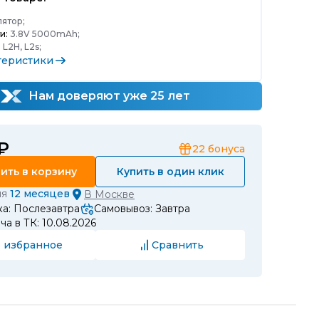
ятор;
и:
3.8V 5000mAh;
:
L2H, L2s;
теристики
Нам доверяют уже 25 лет
 ₽
22
бонуса
ить в корзину
Купить в один клик
ия
12 месяцев
В
Москве
а: Послезавтра
Самовывоз: Завтра
а в ТК: 10.08.2026
 избранное
Сравнить