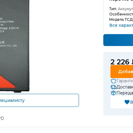
Тип:
Аккумул
Особенност
Модель ТСД
Все харак
2 226
Добав
Гарант
Доставк
Передач
пециалисту
В
т
0