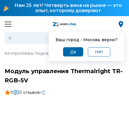
Нам 25 лет! Четверть века на рынке — это
опыт, которому доверяют
Ваш город -
Москва
, верно?
Да
Нет
Контроллеры подсветки
·
Модуль управления Thermalr
Модуль управления Thermalright TR-
RGB-5V
0
0 отзывов