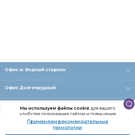
Офис м. Водный стадион
Офис Долгопрудный
Офис Санкт‑Петербург
Мы используем файлы cookie
для вашего
удобства пользования сайтом и повышения
качества рекомендаций.
Применяем рекомендательные
Оформление заказа
Продолжая использование сайта, вы даете
технологии
согласие на обработку персональных данных